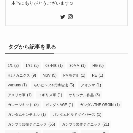
本当にありがとうございます☺
タグから記事を見る
(2)
(3)
(1)
(1)
(8)
1/1
1/72
08小隊
30MM
HG
(9)
(5)
(1)
(1)
HJメカニクス
MSV
PMモデル
RE
(1)
(5)
(1)
WizKids
らいだ〜Joe式塗装法
アオシマ
(1)
(1)
(3)
アメリカ軍
イギリス軍
オリジナル作品
(3)
(1)
(1)
ガレージキット
ガンダムAGE
ガンダムTHE ORGIN
(1)
(1)
ガンダムセンチネル
ガンダムビルドダイバーズ
(65)
(21)
ガンプラ凄技テクニック
ガンプラ製作テクニック