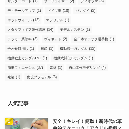
(1)
(2)
(3)
サンダーバード
サーフェイサー
ディオラマ
(1)
(10)
(3)
ディテールアップ
ドイツ軍
バンダイ
(13)
(1)
ホットウィール
マテリアル
(14)
(1)
メタルフィギア製作講座
モデルカステン
(3)
(2)
(1)
ラッカー系塗料
ヴィネット
全日本オラザク選手権
(1)
(1)
(13)
合わせ目消し
日産
機動戦士ガンダム
(1)
(1)
機動戦士ガンダムF91
機動武闘伝Gガンダム
(37)
(1)
(4)
簡単フィニッシュ
素材
自由工作モデリング
(1)
(3)
複製
食玩プラモデル
人気記事
安全！キレイ！簡単！新時代の革
命的テクニック「アクリル塗料ス