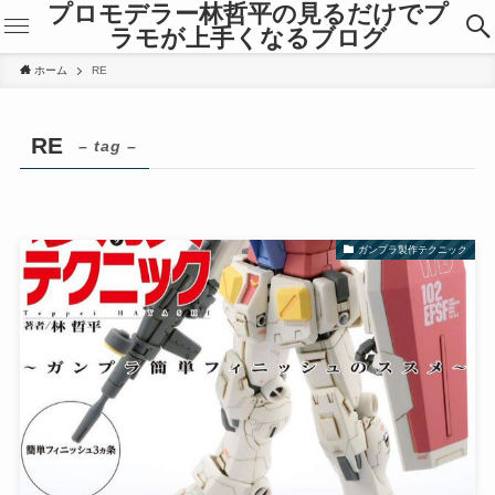
プロモデラー林哲平の見るだけでプ
ラモが上手くなるブログ
ホーム
RE
RE
– tag –
ガンプラ製作テクニック