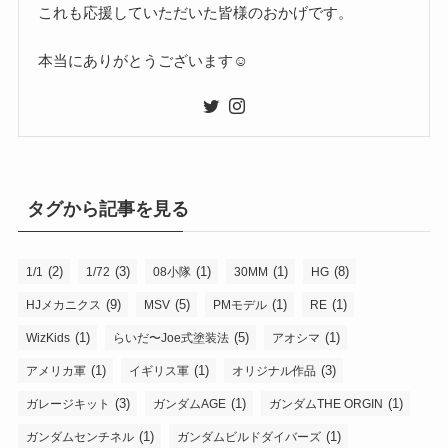
これも応援していただいた皆様のおかげです。
本当にありがとうございます☺
タグから記事を見る
(2)
(3)
(1)
(1)
(8)
1/1
1/72
08小隊
30MM
HG
(9)
(5)
(1)
(1)
HJメカニクス
MSV
PMモデル
RE
(1)
(5)
(1)
WizKids
らいだ〜Joe式塗装法
アオシマ
(1)
(1)
(3)
アメリカ軍
イギリス軍
オリジナル作品
(3)
(1)
(1)
ガレージキット
ガンダムAGE
ガンダムTHE ORGIN
(1)
(1)
ガンダムセンチネル
ガンダムビルドダイバーズ