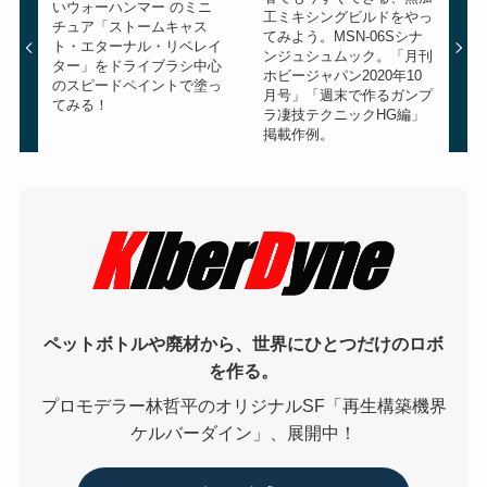
いウォーハンマー のミニ
工ミキシングビルドをやっ
チュア「ストームキャス
てみよう。MSN-06Sシナ
ト・エターナル・リベレイ
ンジュシュムック。「月刊
ター」をドライブラシ中心
ホビージャパン2020年10
のスピードペイントで塗っ
月号」「週末で作るガンプ
てみる！
ラ凄技テクニックHG編」
掲載作例。
ペットボトルや廃材から、世界にひとつだけのロボ
を作る。
プロモデラー林哲平のオリジナルSF「再生構築機界
ケルバーダイン」、展開中！