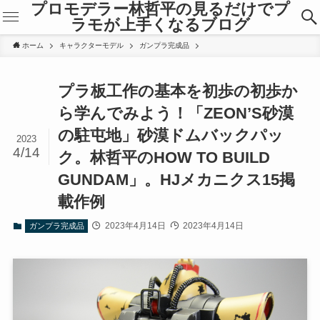
プロモデラー林哲平の見るだけでプ
ラモが上手くなるブログ
ホーム
キャラクターモデル
ガンプラ完成品
プラ板工作の基本を初歩の初歩か
ら学んでみよう！「ZEON’S砂漠
の駐屯地」砂漠ドムバックパッ
2023
4/14
ク。林哲平のHOW TO BUILD
GUNDAM」。HJメカニクス15掲
載作例
2023年4月14日
2023年4月14日
ガンプラ完成品