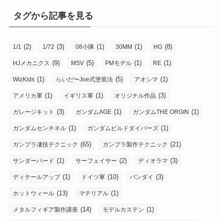
タグから記事を見る
(2)
(3)
(1)
(1)
(8)
1/1
1/72
08小隊
30MM
HG
(9)
(5)
(1)
(1)
HJメカニクス
MSV
PMモデル
RE
(1)
(5)
(1)
WizKids
らいだ〜Joe式塗装法
アオシマ
(1)
(1)
(3)
アメリカ軍
イギリス軍
オリジナル作品
(3)
(1)
(1)
ガレージキット
ガンダムAGE
ガンダムTHE ORGIN
(1)
(1)
ガンダムセンチネル
ガンダムビルドダイバーズ
(65)
(21)
ガンプラ凄技テクニック
ガンプラ製作テクニック
(1)
(2)
(3)
サンダーバード
サーフェイサー
ディオラマ
(1)
(10)
(3)
ディテールアップ
ドイツ軍
バンダイ
(13)
(1)
ホットウィール
マテリアル
(14)
(1)
メタルフィギア製作講座
モデルカステン