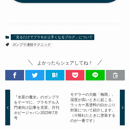
「見るだけでプラモが上手くなるブログ」について
ガンプラ凄技テクニック
よかったらシェアしてね！
モデラーの大敵「梅雨」。
『水星の魔女』のガンプラ
湿度が高いときに起こる、
をテーマに、プラモデル入
ラッカー系塗料の白かぶり
門者向け記事を充実。月刊
対策について紹介します。
ホビージャパン2023年7月
（※晴れたときに塗装する
号
のが一番です）