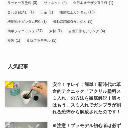
(3)
(2)
(1)
ラッカー系塗料
ヴィネット
全日本オラザク選手権
(1)
(1)
(13)
合わせ目消し
日産
機動戦士ガンダム
(1)
(1)
機動戦士ガンダムF91
機動武闘伝Gガンダム
(37)
(1)
(4)
簡単フィニッシュ
素材
自由工作モデリング
(1)
(3)
複製
食玩プラモデル
人気記事
安全！キレイ！簡単！新時代の革
命的テクニック「アクリル塗料ス
ミ入れ」の方法を徹底解説！我々
はもう、スミ入れでガンプラが割
れる恐怖から解放されたのです！
※注意！プラモデル初心者は必ず