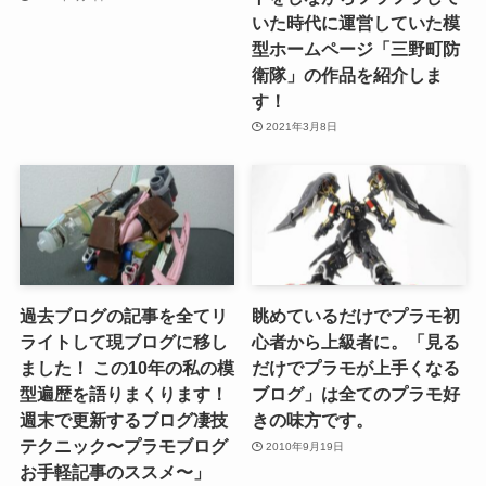
いた時代に運営していた模
型ホームページ「三野町防
衛隊」の作品を紹介しま
す！
2021年3月8日
過去ブログの記事を全てリ
眺めているだけでプラモ初
ライトして現ブログに移し
心者から上級者に。「見る
ました！ この10年の私の模
だけでプラモが上手くなる
型遍歴を語りまくります！
ブログ」は全てのプラモ好
週末で更新するブログ凄技
きの味方です。
テクニック〜プラモブログ
2010年9月19日
お手軽記事のススメ〜」