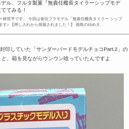
モデル、フルタ製菓『無責任艦長タイラーシップモデ
立ててみる！
ー林哲平です。 今回は食玩プラモデル「無責任艦長タイラー シップ
す♪ 【押し入れから発掘されました！】 徳島のゆめタ...
印していた「サンダーバードモデルチョコPart.2」の
 と、箱を見ながらウンウン唸っていたんですよ