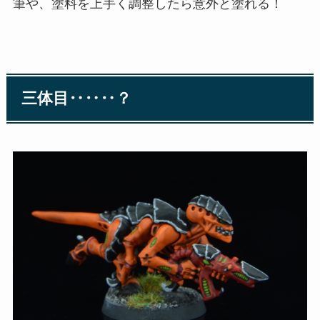
筆や、塗料を上手く調整したら意外と塗れる！
三体目‥‥‥？